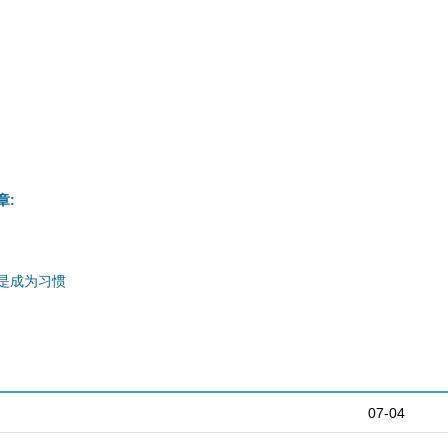
章:
是成为习惯
07-04