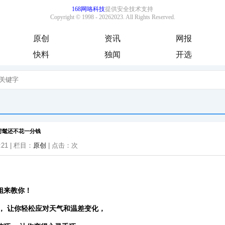
原创
资讯
网报
快料
独闻
开选
时髦还不花一分钱
:21 | 栏目：
原创
| 点击：
次
姐来教你！
，
让你轻松应对天气和温差变化，