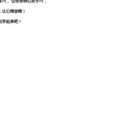
技巧，
让你变得心灵手巧，
，让心情放晴！
点学起来吧！