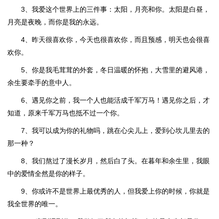
3、我爱这个世界上的三件事：太阳，月亮和你。太阳是白昼，
月亮是夜晚，而你是我的永远。
4、昨天很喜欢你，今天也很喜欢你，而且预感，明天也会很喜
欢你。
5、你是我毛茸茸的外套，冬日温暖的怀抱，大雪里的避风港，
余生要牵手的意中人。
6、遇见你之前，我一个人也能活成千军万马！遇见你之后，才
知道，原来千军万马也抵不过一个你。
7、我可以成为你的礼物吗，跳在心尖儿上，爱到心坎儿里去的
那一种？
8、我们熬过了漫长岁月，然后白了头。在暮年和余生里，我眼
中的爱情全然是你的样子。
9、你或许不是世界上最优秀的人，但我爱上你的时候，你就是
我全世界的唯一。