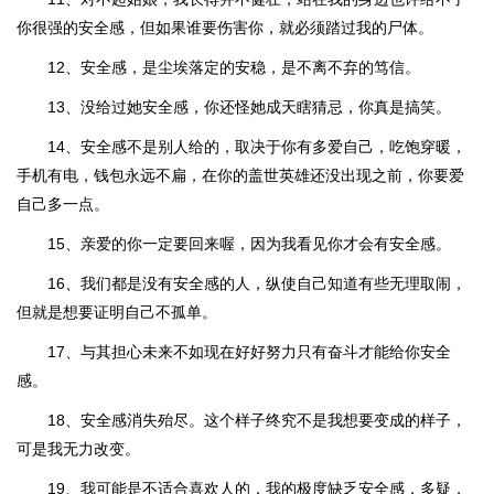
你很强的安全感，但如果谁要伤害你，就必须踏过我的尸体。
12、安全感，是尘埃落定的安稳，是不离不弃的笃信。
13、没给过她安全感，你还怪她成天瞎猜忌，你真是搞笑。
14、安全感不是别人给的，取决于你有多爱自己，吃饱穿暖，
手机有电，钱包永远不扁，在你的盖世英雄还没出现之前，你要爱
自己多一点。
15、亲爱的你一定要回来喔，因为我看见你才会有安全感。
16、我们都是没有安全感的人，纵使自己知道有些无理取闹，
但就是想要证明自己不孤单。
17、与其担心未来不如现在好好努力只有奋斗才能给你安全
感。
18、安全感消失殆尽。这个样子终究不是我想要变成的样子，
可是我无力改变。
19、我可能是不适合喜欢人的，我的极度缺乏安全感，多疑，