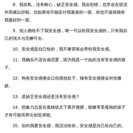
8、我自私，没有耐心，缺乏安全感。我会犯错，也常会在状况
外而难以控制。但如果你不能应付我最差的一面，你也不值得拥有
我最好的一面。
9、别人都给不了我安全感，唯一可以给我安全感的，只有我自
己的强大与无懈可击。
10、安全感是自己给的，我不奢望谁会带给我安全感。
11、我确实不适合谈恋爱，因为我是一个如此没有安全感的孩
子。
12、狗有安全感便会让你摸他肚子。猫有安全感便会对你撒
娇。
13、是缺乏安全感还是没有安全感？
14、想象力总是在孤独状态下展开翅膀，能够享受孤独的孩子
才有可能培养出创造潜能。
15、别向我要安全感，我没法给你，安全感是自己给自己的。