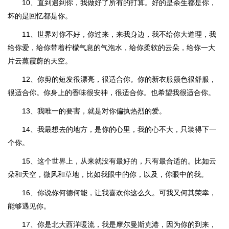
10、直到遇到你，我做好了所有的打算。好的是余生都是你，
坏的是回忆都是你。
11、世界对你不好，你过来，来我身边，我不给你大道理，我
给你爱，给你带着柠檬气息的气泡水，给你柔软的云朵，给你一大
片云蒸霞蔚的天空。
12、你剪的短发很漂亮，很适合你。你的新衣服颜色很舒服，
很适合你。你身上的香味很安神，很适合你。也希望我很适合你。
13、我唯一的要害，就是对你偏执热烈的爱。
14、我最想去的地方，是你的心里，我的心不大，只装得下一
个你。
15、这个世界上，从来就没有最好的，只有最合适的。比如云
朵和天空，微风和草地，比如我眼中的你，以及，你眼中的我。
16、你说你何德何能，让我喜欢你这么久。可我又何其荣幸，
能够遇见你。
17、你是北大西洋暖流，我是摩尔曼斯克港，因为你的到来，