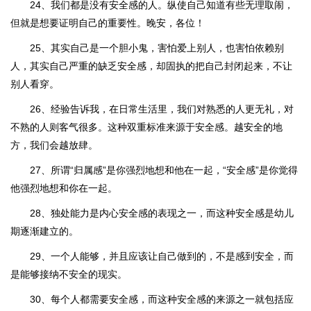
24、我们都是没有安全感的人。纵使自己知道有些无理取闹，
但就是想要证明自己的重要性。晚安，各位！
25、其实自己是一个胆小鬼，害怕爱上别人，也害怕依赖别
人，其实自己严重的缺乏安全感，却固执的把自己封闭起来，不让
别人看穿。
26、经验告诉我，在日常生活里，我们对熟悉的人更无礼，对
不熟的人则客气很多。这种双重标准来源于安全感。越安全的地
方，我们会越放肆。
27、所谓“归属感”是你强烈地想和他在一起，“安全感”是你觉得
他强烈地想和你在一起。
28、独处能力是内心安全感的表现之一，而这种安全感是幼儿
期逐渐建立的。
29、一个人能够，并且应该让自己做到的，不是感到安全，而
是能够接纳不安全的现实。
30、每个人都需要安全感，而这种安全感的来源之一就包括应