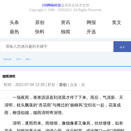
头条
原创
资讯
网报
奖文
最热
快料
独闻
开选
当前位置：
主页
>
原创
>
烟雨清明
时间：2022-07-04 13:28 | 栏目：
原创
| 点击：
次
一场夜雨，淅淅沥沥直到清晨才停了下来。雨后，气清新、天
清明，枝头飘落的“杏花雨”与拂过的“杨柳风”交织在一起，花落成
雨，柳茂似烟，烟雨清明寄深情。
清明，逐雨而来。雨很细，像烟像雾又像风，丝丝缕缕，似有
若无，却能滋养大地、润泽心田。这个时节，或许随口一句“清明时