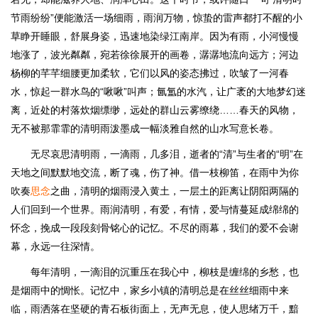
节雨纷纷”便能激活一场细雨，雨润万物，惊蛰的雷声都打不醒的小
草睁开睡眼，舒展身姿，迅速地染绿江南岸。因为有雨，小河慢慢
地涨了，波光粼粼，宛若徐徐展开的画卷，潺潺地流向远方；河边
杨柳的芊芊细腰更加柔软，它们以风的姿态拂过，吹皱了一河春
水，惊起一群水鸟的“啾啾”叫声；氤氲的水汽，让广袤的大地梦幻迷
离，近处的村落炊烟缥缈，远处的群山云雾缭绕……春天的风物，
无不被那霏霏的清明雨泼墨成一幅淡雅自然的山水写意长卷。
无尽哀思清明雨，一滴雨，几多泪，逝者的“清”与生者的“明”在
天地之间默默地交流，断了魂，伤了神。借一枝柳笛，在雨中为你
吹奏
思念
之曲，清明的烟雨浸入黄土，一层土的距离让阴阳两隔的
人们回到一个世界。雨润清明，有爱，有情，爱与情蔓延成绵绵的
怀念，挽成一段段刻骨铭心的记忆。不尽的雨幕，我们的爱不会谢
幕，永远一往深情。
每年清明，一滴泪的沉重压在我心中，柳枝是缠绵的乡愁，也
是烟雨中的惆怅。记忆中，家乡小镇的清明总是在丝丝细雨中来
临，雨洒落在坚硬的青石板街面上，无声无息，使人思绪万千，黯