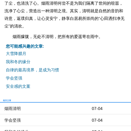
了尘，也清洗了心。烟雨清明何尝不是为我们隔离了世间的喧嚣，
洗净了心尘，营造出一种清明之境。其实，清明就是自然的音韵和
诗意，返璞归真，让心灵安宁，静享白居易所崇尚的“心田洒扫净无
尘”的清欢。
烟雨朦胧，无处不清明，把所有的爱遥寄在雨中。
您可能感兴趣的文章:
大雪降腊月
我和冬的缘分
自律的最高境界，是成为习惯
学会坚强
安全感的文案
相关文章
烟雨清明
07-04
学会坚强
07-04