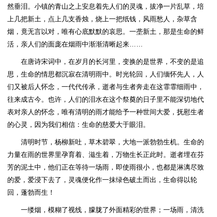
然垂泪。小镇的青山之上安息着先人们的灵魂，拔净一片乱草，培
上几把新土，点上几支香烛，烧上一把纸钱，风雨愁人，杂草含
烟，竟无言以对，唯有心底默默的哀思。一垄新土，那是生命的鲜
活，亲人们的面庞在烟雨中渐渐清晰起来……
在唐诗宋词中，在岁月的长河里，变换的是世界，不变的是追
思，生命的情思都沉寂在清明雨中。时光轮回，人们缅怀先人，人
们又被后人怀念，一代代传承，逝者与生者奔走在这霏霏细雨中，
往来成古今。也许，人们的泪水在这个祭奠的日子里不能深切地代
表对亲人的怀念，唯有清明的雨才能给予一种世间大爱，抚慰生者
的心灵，因为我们相信：生命的慈爱大于眼泪。
清明时节，杨柳新吐，草木碧翠，大地一派勃勃生机。生命的
力量在雨的世界里孕育着、滋生着，万物生长正此时。逝者埋在芬
芳的泥土中，他们正在等待一场雨，即使雨很小，也都是淋漓尽致
的爱，爱浸下去了，灵魂便化作一抹绿色破土而出，生命得以轮
回，蓬勃而生！
一缕烟，模糊了视线，朦胧了外面精彩的世界；一场雨，清洗