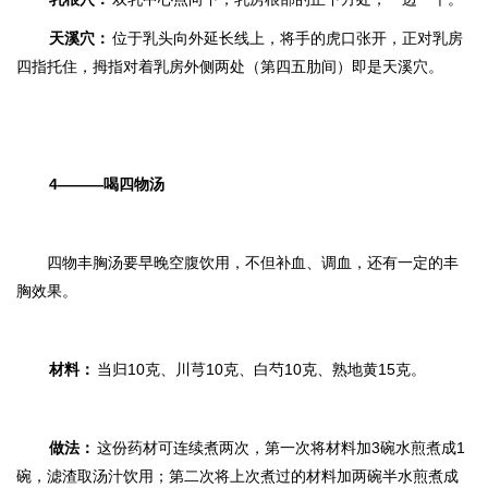
天溪穴：
位于乳头向外延长线上，将手的虎口张开，正对乳房
四指托住，拇指对着乳房外侧两处（第四五肋间）即是天溪穴。
4———喝四物汤
四物丰胸汤要早晚空腹饮用，不但补血、调血，还有一定的丰
胸效果。
材料：
当归10克、川芎10克、白芍10克、熟地黄15克。
做法：
这份药材可连续煮两次，第一次将材料加3碗水煎煮成1
碗，滤渣取汤汁饮用；第二次将上次煮过的材料加两碗半水煎煮成