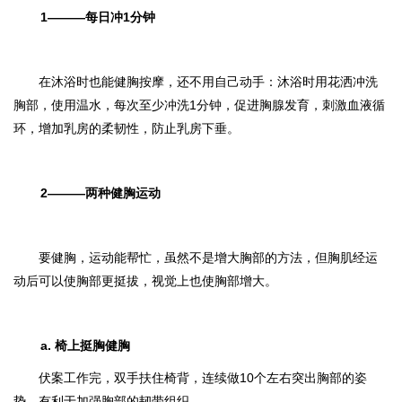
1———每日冲1分钟
在沐浴时也能健胸按摩，还不用自己动手：沐浴时用花洒冲洗
胸部，使用温水，每次至少冲洗1分钟，促进胸腺发育，刺激血液循
环，增加乳房的柔韧性，防止乳房下垂。
2———两种健胸运动
要健胸，运动能帮忙，虽然不是增大胸部的方法，但胸肌经运
动后可以使胸部更挺拔，视觉上也使胸部增大。
a. 椅上挺胸健胸
伏案工作完，双手扶住椅背，连续做10个左右突出胸部的姿
势，有利于加强胸部的韧带组织。