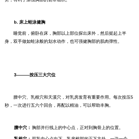
b. 床上蛙泳健胸
睡觉前，俯卧在床，胸部以上部位探出床外，然后挺起上半
身，双手做如蛙泳般的划水动作，也可强健胸部的肌肉弹性。
3———按压三大穴位
膻中穴、乳根穴和天溪穴，对乳房发育有重要作用。每次按压5
秒，一次进行五六个回合，再配以精油，可以帮助丰胸。
膻中穴：
胸部并行线上的中心点，正对到胸骨上的位置。
乳根穴：
双乳中心点向下，乳房根部的正下方处，一边一个。