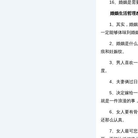
16、婚姻是
婚姻生活哲理
1、其实，婚
一定能够体味到婚
2、婚姻是什
痕和妊娠纹。
3、男人喜欢
度。
4、夫妻俩过
5、决定嫁给
就是一件浪漫的事
6、女人要有
还那么认真。
7、女人最可