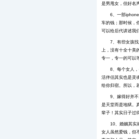
是男甩女，但好名
6、一部iph
车的钱；那时候，
可以给后代讲述我
7、有些女孩
上，没有十全十美
专一，专一的可以
8、每个女人
活伴侣其实也是灵
给你归宿。所以，
9、嫁得好并
是天堂而是地狱。
辈子！其实日子过
10、婚姻其
女人虽然爱钱，但