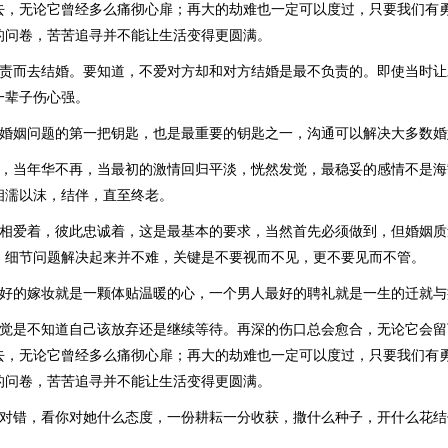
去，无论它曾经多么痛彻心扉；再大的劫难也一定可以度过，只要我们有
的问卷，苦苦追寻并不能让生活变得更圆满。
负责而去结婚。要知道，不爱对方却和对方结婚是最不负责的。即使当时
一辈子伤心强。
决婚姻问题的第一把钥匙，也是最重要的钥匙之一，沟通可以解决大多数婚
苒，当年华不再，当最初的激情回归平淡，恍然发觉，最稳妥的感情不是
相濡以沫，结伴，直至终老。
此相爱着，彼此忠诚着，这是最基本的要求，当然首先必须做到，但婚姻
。细节问题解决起来并不难，关键是不要视而不见，更不要见而不管。
最好的嫁妆就是一颗体贴温暖的心，一个男人最好的聘礼就是一生的迁就与
感觉是不知道自己该放弃还是继续等待。再深的伤口总会愈合，无论它会
去，无论它曾经多么痛彻心扉；再大的劫难也一定可以度过，只要我们有
的问卷，苦苦追寻并不能让生活变得更圆满。
无对错，看你对她什么态度，一份耕耘一分收获，撒什么种子，开什么花结