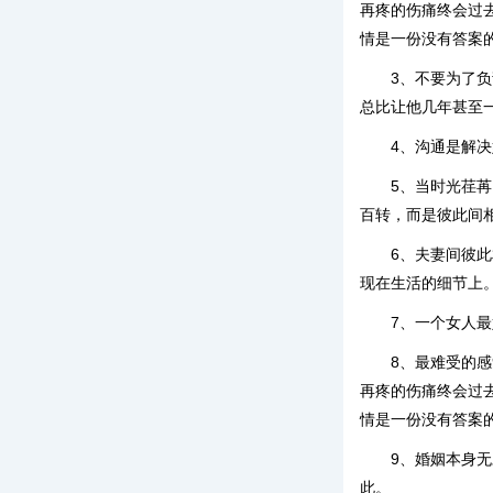
再疼的伤痛终会过
情是一份没有答案
3、不要为了
总比让他几年甚至
4、沟通是解
5、当时光荏
百转，而是彼此间
6、夫妻间彼
现在生活的细节上
7、一个女人
8、最难受的
再疼的伤痛终会过
情是一份没有答案
9、婚姻本身
此。