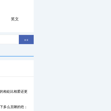
奖文
间的相处比相爱还更
留下多么丑陋的疤；