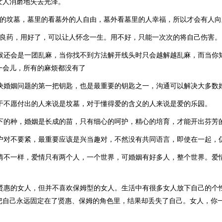
女人消磨地失去光泽。
情的坟墓，墓里的看墓外的人自由，墓外看墓里的人幸福，所以才会有人向
味良药，用好了，可以让人怀念一生。用不好，只能一次次的将自己伤害。
时候还会是一团乱麻，当你找不到方法解开线头时只会越解越乱麻，而当你
一会儿，所有的麻烦都没有了
解决婚姻问题的第一把钥匙，也是最重要的钥匙之一，沟通可以解决大多数
对于不愿付出的人来说是坟墓，对于懂得爱的含义的人来说是爱的乐园。
播下的种，婚姻是长成的苗，只有细心的呵护，精心的培育，才能开出芬芳
当户对不要紧，最重要应该是兴当趣对，不然没有共同语言，即使在一起，
爱情不一样，爱情只有两个人，一个世界，可婚姻有好多人，整个世界。爱
欢贤惠的女人，但并不喜欢保姆型的女人。生活中有很多女人放下自己的个
把自己永远固定在了贤惠、保姆的角色里，结果却丢失了自己。女人，你