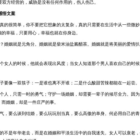
需要双方经营的，威胁是没有任何作用的，伤人伤己。
感悟文案
姻真的很简单，你不要把它想象的太复杂，真的只需要在生活中从一些微
姻的幸福，只要用心，幸福也就在你身边。
么？婚姻就是元角分。婚姻就是柴米油盐酱醋茶。婚姻就是将美丽的爱情
一个女人的时候，他就会表现出风度；当女人知道那个男人喜欢自己的时候
日子要像一双筷子：一是谁也离不开谁；二是什么酸甜苦辣都能在一起尝。
一个人，只需一时的勇气；守护一场婚姻，却需要一辈子的倾尽全力。因
，而婚姻，却是一件庄严的事。
骨气，要么谈到结婚，要么玩玩别当真，要么高傲的单身。何必用自己的
悲的不是年华老去，而是在婚姻和平淡生活中的自我迷失。女人可以衰老，