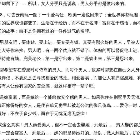
声却留下了……所以，女人分手只是说说，男人分手都是做出来的。
one8，可去云南玩一圈；一个爱马仕，欧美一遍也回来了；全世界你都玩
你的世界观也都变了。生活在于经历，而不在于名牌；富裕在于感悟，而
们的故事；而不是你拥有过的一件件过气的名牌。
找男朋友吧，要体贴、要上进、要专要有钱。真要有那么好的男人，早被人
的人等你来捡。男人吧，有一两个优点就不错了。体贴的可以督促他上进
等待他有钱。完美老公，第一是守出来，第二是管出来，第三是忍出来。
，都希望有在委屈时可依靠的男人。而每个男人，疲累时都想在自己女人
魂伴侣，不要总是去寻找相爱的感觉。相爱容易，而能让人有归宿感难。
若有人让你有回家的安全感，就这样相守一辈子吧。
不是嫁富豪，而是嫁给一个能给你安全感的男人。如果你住在别墅里天天
真正嫁得好的女人，是住在单元房里却被老公哄的像只傻鸟……爱你一时
得好，不在于多少钱，而在于无忧无虑无烦恼！
实就这么真实！男人虽爱美人，但不一定会去娶她，到最后……男人娶的都
不一定会嫁富人，到最后……嫁的都是待她好的。所以，做人到最后，拼