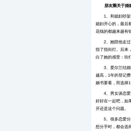
朋友圈关于婚
1、和媳妇吵
媳妇开心的，最后
花钱的都越来越有
2、她陪他走
指了指街灯。后来
白了她的感受：街
3、爱尔兰结
越高，1年的登记费
姻书要看，而选择1
4、男女谈恋
好好在一起吧，如
开还是这个问题。
5、很多恋爱
想分手时，都会选