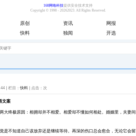
原创
资讯
网报
快料
独闻
开选
:44 | 栏目：
快料
| 点击：
次
悟文案
的两大终极原因：相拥却并不相爱。相爱却不懂如何相处。婚姻里，夫妻
感觉是不知道自己该放弃还是继续等待。再深的伤口总会愈合，无论它会