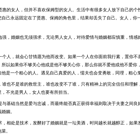
欢贤惠的女人，但并不喜欢保姆型的女人。生活中有很多女人放下自己的个
把自己永远固定在了贤惠、保姆的角色里，结果却丢失了自己。女人，你
能勉强，婚姻也无须强求，无论男人女人，对待爱情与婚姻都应慎重，情感
爱一个人，就会心甘情愿为他而改变。如果一个人在你面前我行素，置你不
。所以如果你不够关心他或是他不够关心你，那么你就不爱他或他不爱你
信他是一个粗心的人。遇见自己真爱的人，懦夫也会变勇敢，同理，粗心
里，谁也不是谁的救世主，谁也改变不了谁，只有精神上的完全信任和理解
里，不光是男人，女人也要有所担当。
前提与基础当然是爱与忠诚，而最终能否真正获得幸福则取决于夫妻之间良
福婚姻。
艺术，相处是技术，发酵好了婚姻就是一坛美酒，时间越长就越醇正，如果
泡菜。