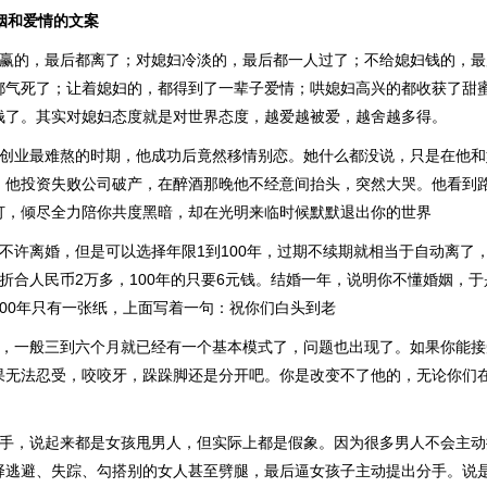
姻和爱情的文案
架赢的，最后都离了；对媳妇冷淡的，最后都一人过了；不给媳妇钱的，
都气死了；让着媳妇的，都得到了一辈子爱情；哄媳妇高兴的都收获了甜
钱了。其实对媳妇态度就是对世界态度，越爱越被爱，越舍越多得。
过创业最难熬的时期，他成功后竟然移情别恋。她什么都没说，只是在他
，他投资失败公司破产，在醉酒那晚他不经意间抬头，突然大哭。他看到
灯，倾尽全力陪你共度黑暗，却在光明来临时候默默退出你的世界
婚不许离婚，但是可以选择年限1到100年，过期不续期就相当于自动离了
折合人民币2万多，100年的只要6元钱。结婚一年，说明你不懂婚姻，
00年只有一张纸，上面写着一句：祝你们白头到老
爱，一般三到六个月就已经有一个基本模式了，问题也出现了。如果你能
果无法忍受，咬咬牙，跺跺脚还是分开吧。你是改变不了他的，无论你们
分手，说起来都是女孩甩男人，但实际上都是假象。因为很多男人不会主
择逃避、失踪、勾搭别的女人甚至劈腿，最后逼女孩子主动提出分手。说