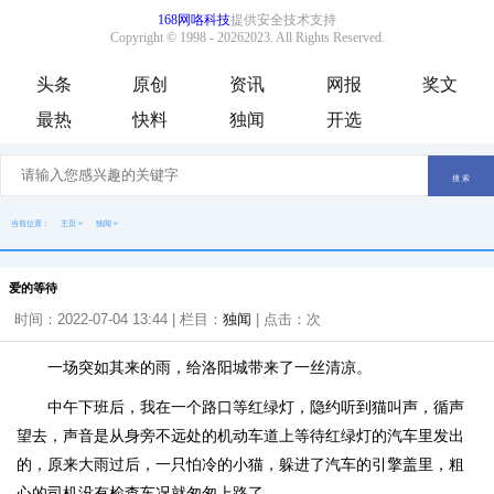
头条
原创
资讯
网报
奖文
最热
快料
独闻
开选
当前位置：
主页
>
独闻
>
爱的等待
时间：2022-07-04 13:44 | 栏目：
独闻
| 点击：
次
一场突如其来的雨，给洛阳城带来了一丝清凉。
中午下班后，我在一个路口等红绿灯，隐约听到猫叫声，循声
望去，声音是从身旁不远处的机动车道上等待红绿灯的汽车里发出
的，原来大雨过后，一只怕冷的小猫，躲进了汽车的引擎盖里，粗
心的司机没有检查车况就匆匆上路了。