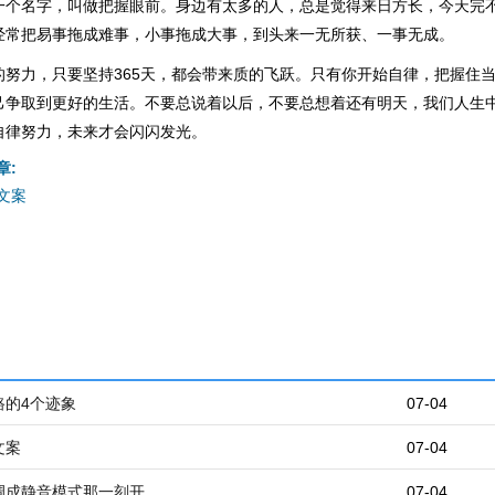
一个名字，叫做把握眼前。身边有太多的人，总是觉得来日方长，今天完
经常把易事拖成难事，小事拖成大事，到头来一无所获、一事无成。
的努力，只要坚持365天，都会带来质的飞跃。只有你开始自律，把握住
己争取到更好的生活。不要总说着以后，不要总想着还有明天，我们人生
自律努力，未来才会闪闪发光。
章:
文案
路的4个迹象
07-04
文案
07-04
调成静音模式那一刻开
07-04