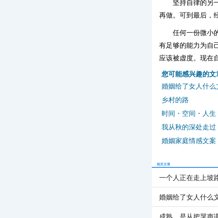
坚持自律的另
再做。可到最后，
任何一份微小
有足够的能力为自
应该被虚度。现在
您可能感兴趣的文
婚姻给了女人什么
乡村的路
时间・空间・人生
我从秋的深处走过
婚姻家庭情感文案
相关文章
一个人正在走上坡
婚姻给了女人什么
成熟，是从把哭声