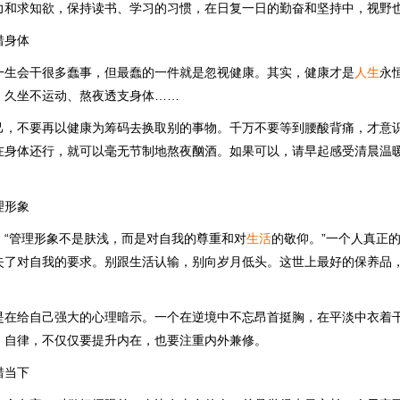
力和求知欲，保持读书、学习的习惯，在日复一日的勤奋和坚持中，视野
惜身体
一生会干很多蠢事，但最蠢的一件就是忽视健康。其实，健康才是
人生
永
，久坐不运动、熬夜透支身体……
己，不要再以健康为筹码去换取别的事物。千万不要等到腰酸背痛，才意
在身体还行，就可以毫无节制地熬夜酗酒。如果可以，请早起感受清晨温
理形象
：“管理形象不是肤浅，而是对自我的尊重和对
生活
的敬仰。”一个人真正
失了对自我的要求。别跟生活认输，别向岁月低头。这世上最好的保养品
是在给自己强大的心理暗示。一个在逆境中不忘昂首挺胸，在平淡中衣着
。自律，不仅仅要提升内在，也要注重内外兼修。
惜当下